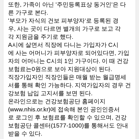
또한
,
가족이
아닌
'
주민등록표상
동거인
'
은
다
른
가구로
본다
.
'
부모가
자식의
건보
피부양자
'
로
등록된
경
우
,
사는
곳이
다르면
별개의
가구로
보고
각
각
지원금을
주기로
했다
.
A
시에
살면서
직장에
다니는
가입자가
C
시
에
사는
어머니가
피부양자로
되어있다면
,
가입
자의
어머니는
C
시의
1
인
가구이다
.
이
때
건강
보험료는
0
원으로
보아
지원대상이
된다
.
직장가입자인
직장인들은
매월
받는
월급명세
서를
통해
확인
가능하다
.
지역가입자의
경우
건
강보험
납입
고지서를
보면
된다
.
온라인으로는
건강보험공단
홈페이지
(www.nhis.or.kr)
에
접속해
본인
공인인증서
로
로그인
후
보험료를
확인할
수
있으며
,
건강
보험공단
콜센터
(1577-1000)
를
통해서도
안내
받을
수
있다
.