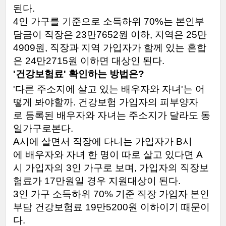
된다
.
4
인
가구를
기준으로
소득하위
70%
는
본인부
담금이
직장은
23
만
7652
원
이하
,
지역은
25
만
4909
원
,
직장과
지역
가입자가
함께
있는
혼합
은
24
만
2715
원
이하면
대상인
된다
.
'
건강보험료
'
확인하는
방법은
?
'
다른
주소지에
살고
있는
배우자와
자녀
'
는
어
떻게
봐야할까
.
건강보험
가입자의
피부양자
로
등록된
배우자와
자녀는
주소지가
달라도
동
일가구로
본다
.
A
시에
살면서
직장에
다니는
가입자가
B
시
에
배우자와
자녀
한
명이
따로
살고
있다면
A
시
가입자의
3
인
가구로
보며
,
가입자의
직장보
험료가
17
만원일
경우
지원대상이
된다
.
3
인
가구
소득하위
70%
기준
직장
가입자
본인
부담
건강보험료
19
만
5200
원
이하이기
때문이
다
.