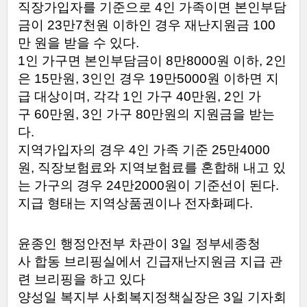
직장가입자를
기준으로
4
인
가족이면
본인부담
금이
23
만
7
천원
이하인
경우
재난지원금
100
만
원을
받을
수
있다
.
1
인
가구면
본인부담금이
8
만
8000
원
이하
, 2
인
은
15
만원
, 3
인인
경우
19
만
5000
원
이하면
지
급
대상이며
,
각각
1
인
가구
40
만원
, 2
인
가
구
60
만원
, 3
인
가구
80
만원의
지원금을
받는
다
.
지역가입자의
경우
4
인
가족
기준
25
만
4000
원
,
직장보험료와
지역보험료를
혼합해
내고
있
는
가구의
경우
24
만
2000
원이
기준선이
된다
.
지급
형태는
지역상품권이나
전자화폐다
.
윤종인
행정안전부
차관이
3
일
정부세종청
사
합동
브리핑실에서
긴급재난지원금
지급
관
련
브리핑을
하고
있다
양성일
복지부
사회복지정책실장은
3
일
기자회