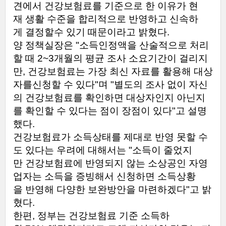
견에서
건강보험료를
기준으로
한
이유가
현
재
생활
수준을
합리적으로
반영하고
신속하
게
결정할
수
있기
때문이라고
밝혔다
.
양
정책실장은
"
소득인정액을
산술적으로
처리
할
때
2~3
개월의
평균
조사
소요기간이
걸리지
만
,
건강보험료는
가장
최신
자료를
활용해
대상
자를
신청할
수
있다
"
며
"
별도의
조사
없이
자신
의
건강보험료를
확인하면
대상자인지
아닌지
를
확인할
수
있다는
점이
장점이
있다
"
고
설명
했다
.
건강보험료가
소득상태를
제대로
반영
못할
수
도
있다는
우려에
대해서는
"
소득이
줄었지
만
건강보험료에
반영되지
않는
소상공인
자영
업자는
소득을
증빙해서
신청하면
소득상황
을
반영해
다양한
보완방안을
마련하겠다
"
고
밝
혔다
.
한편
,
정부는
건강보험료
기준
소득하