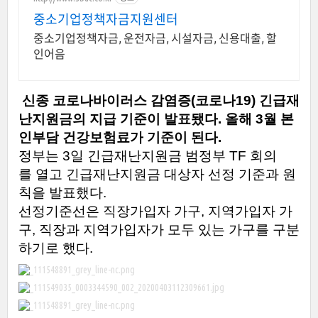
중소기업정책자금지원센터
중소기업정책자금, 운전자금, 시설자금, 신용대출, 할
인어음
신종
코로나바이러스
감염증
(
코로나
19)
긴급재
난지원금의
지급
기준이
발표됐다
.
올해
3
월
본
인부담
건강보험료가
기준이
된다
.
정부는
3
일
긴급재난지원금
범정부
TF
회의
를
열고
긴급재난지원금
대상자
선정
기준과
원
칙을
발표했다
.
선정기준선은
직장가입자
가구
,
지역가입자
가
구
,
직장과
지역가입자가
모두
있는
가구를
구분
하기로
했다
.