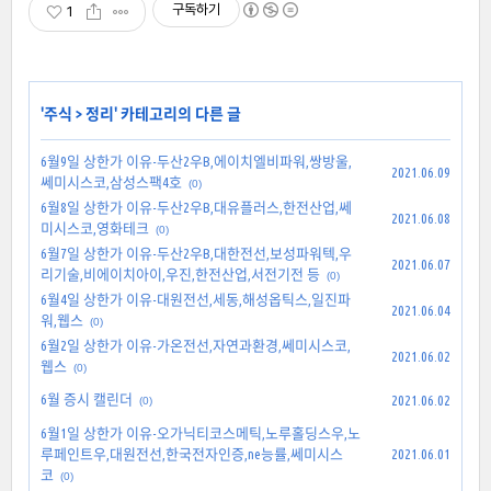
구독하기
1
'
주식
>
정리
' 카테고리의 다른 글
6월9일 상한가 이유-두산2우B,에이치엘비파워,쌍방울,
2021.06.09
쎄미시스코,삼성스팩4호
(0)
6월8일 상한가 이유-두산2우B,대유플러스,한전산업,쎄
2021.06.08
미시스코,영화테크
(0)
6월7일 상한가 이유-두산2우B,대한전선,보성파워텍,우
2021.06.07
리기술,비에이치아이,우진,한전산업,서전기전 등
(0)
6월4일 상한가 이유-대원전선,세동,해성옵틱스,일진파
2021.06.04
워,웹스
(0)
6월2일 상한가 이유-가온전선,자연과환경,쎄미시스코,
2021.06.02
웹스
(0)
6월 증시 캘린더
2021.06.02
(0)
6월1일 상한가 이유-오가닉티코스메틱,노루홀딩스우,노
루페인트우,대원전선,한국전자인증,ne능률,쎄미시스
2021.06.01
코
(0)