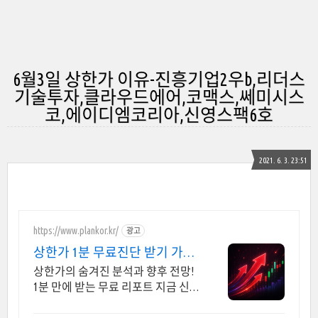
6월3일 상한가 이유-진흥기업2우b,리더스
기술투자,클라우드에어,코맥스,쎄미시스
코,에이디엠코리아,신영스팩6호
2021. 6. 3. 23:51
https://www.plankor.kr/
광고
상한가 1분 무료진단 받기 가입
즉시 무료리포트 100%
상한가의 숨겨진 분석과 향후 전망!
1분 만에 받는 무료 리포트 지금 신
청하세요