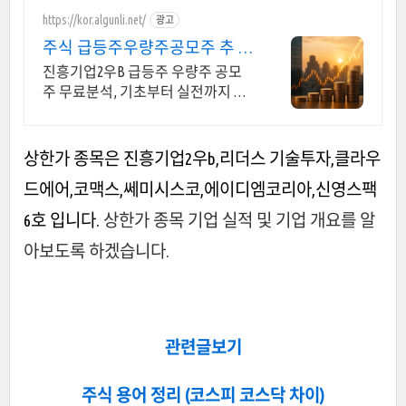
https://kor.algunli.net/
광고
주식 급등주우량주공모주 추 지
금 안보면 늦어요
진흥기업2우B 급등주 우량주 공모
주 무료분석, 기초부터 실전까지 함
께 주식 무료 교육 제공, 우량주 무료
정보 제공, 처음부터 실전까지 같이
합니다
상한가 종목은 진흥기업2우b,리더스 기술투자,클라우
드에어,코맥스,쎄미시스코,에이디엠코리아,신영스팩
6호 입니다.
상한가 종목 기업 실적 및 기업 개요를 알
아보도록 하겠습니다.
관련글보기
주식 용어 정리 (코스피 코스닥 차이)