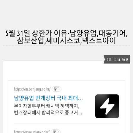
5월 31일 상한가 이유-남양유업,대동기어,
삼보산업,쎄미시스코,넥스트아이
2021. 5. 31. 20:45
https://m.bunjang.co.kr/
광고
남양유업 번개장터 국내 최대
브랜드 중고거래
무이자할부부터 캐시백 혜택까지,
번개장터에서 합리적으로 중고거래
하세요 전국 각지에서 올라오는 전
국구 최다 상품 매일 10만 개 이상의
신규 상품 업로드
https://www.plankor.kr/
광고