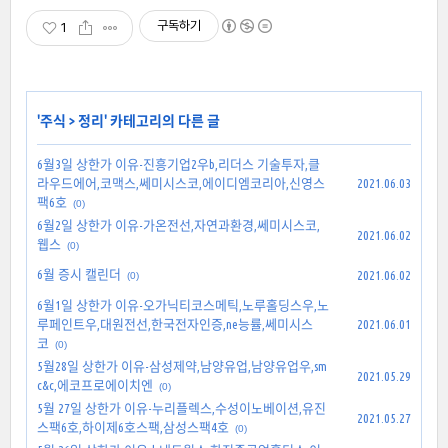
구독하기
1
'
주식
>
정리
' 카테고리의 다른 글
6월3일 상한가 이유-진흥기업2우b,리더스 기술투자,클
라우드에어,코맥스,쎄미시스코,에이디엠코리아,신영스
2021.06.03
팩6호
(0)
6월2일 상한가 이유-가온전선,자연과환경,쎄미시스코,
2021.06.02
웹스
(0)
6월 증시 캘린더
2021.06.02
(0)
6월1일 상한가 이유-오가닉티코스메틱,노루홀딩스우,노
루페인트우,대원전선,한국전자인증,ne능률,쎄미시스
2021.06.01
코
(0)
5월28일 상한가 이유-삼성제약,남양유업,남양유업우,sm
2021.05.29
c&c,에코프로에이치엔
(0)
5월 27일 상한가 이유-누리플렉스,수성이노베이션,유진
2021.05.27
스팩6호,하이제6호스팩,삼성스팩4호
(0)