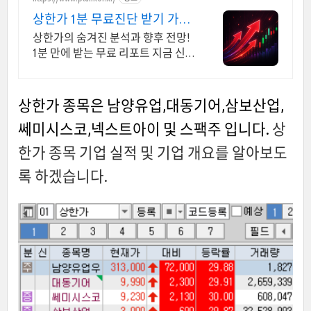
상한가 1분 무료진단 받기 가입
즉시 무료리포트 100%
상한가의 숨겨진 분석과 향후 전망!
1분 만에 받는 무료 리포트 지금 신
청하세요
상한가 종목은 남양유업,대동기어,삼보산업,
쎄미시스코,넥스트아이 및 스팩주 입니다.
상
한가 종목 기업 실적 및 기업 개요를 알아보도
록 하겠습니다.