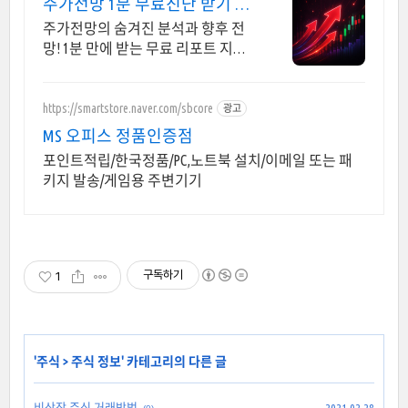
주가전망 1분 무료진단 받기 가
입즉시 무료리포트 100%
주가전망의 숨겨진 분석과 향후 전
망! 1분 만에 받는 무료 리포트 지금
신청하세요
https://smartstore.naver.com/sbcore
광고
MS 오피스 정품인증점
포인트적립/한국정품/PC,노트북 설치/이메일 또는 패
키지 발송/게임용 주변기기
구독하기
1
'
주식
>
주식 정보
' 카테고리의 다른 글
비상장 주식 거래방법