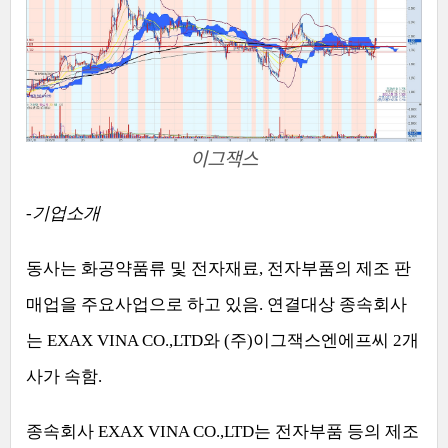
이그잭스
-
기업소개
동사는 화공약품류 및 전자재료
,
전자부품의 제조 판
매업을 주요사업으로 하고 있음
.
연결대상 종속회사
는
EXAX VINA CO.,LTD
와
(
주
)
이그잭스엔에프씨
2
개
사가 속함
.
종속회사
EXAX VINA CO.,LTD
는 전자부품 등의 제조