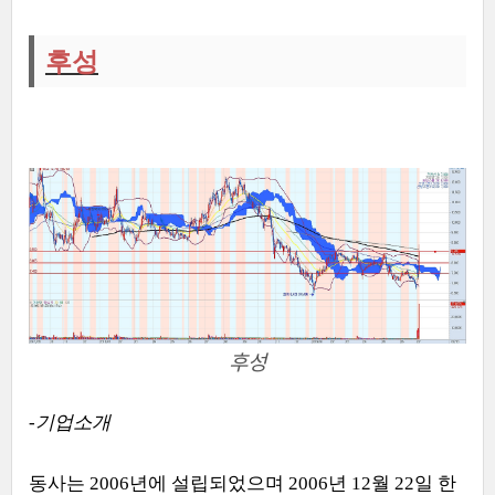
후성
후성
-
기업소개
동사는
2006
년에 설립되었으며
2006
년
12
월
22
일 한