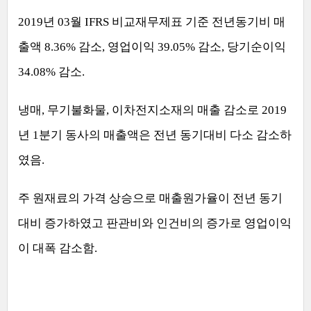
2019
년
03
월
IFRS
비교재무제표 기준 전년동기비 매
출액
8.36%
감소
,
영업이익
39.05%
감소
,
당기순이익
34.08%
감소
.
냉매
,
무기불화물
,
이차전지소재의 매출 감소로
2019
년
1
분기 동사의 매출액은 전년 동기대비 다소 감소하
였음
.
주 원재료의 가격 상승으로 매출원가율이 전년 동기
대비 증가하였고 판관비와 인건비의 증가로 영업이익
이 대폭 감소함
.