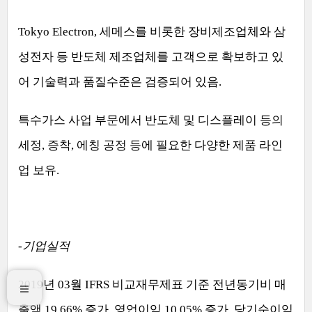
Tokyo Electron,
세메스를 비롯한 장비제조업체와 삼
성전자 등 반도체 제조업체를 고객으로 확보하고 있
어 기술력과 품질수준은 검증되어 있음
.
특수가스 사업 부문에서 반도체 및 디스플레이 등의
세정
,
증착
,
에칭 공정 등에 필요한 다양한 제품 라인
업 보유
.
-
기업실적
2019
년
03
월
IFRS
비교재무제표 기준 전년동기비 매
출액
19.66%
증가
,
영업이익
10.05%
증가
,
당기순이익