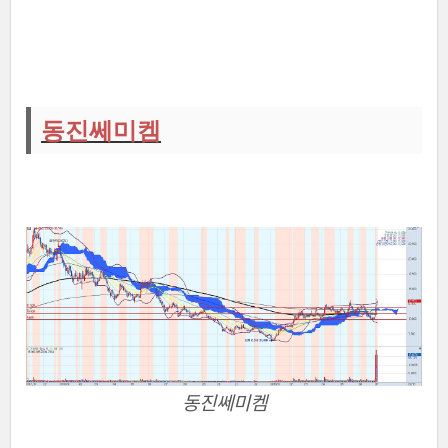
동진쎄미켐
동진쎄미켐