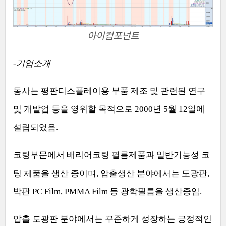
아이컴포넌트
-
기업소개
동사는 평판디스플레이용 부품 제조 및 관련된 연구
및 개발업 등을 영위할 목적으로
2000
년
5
월
12
일에
설립되었음
.
코팅부문에서 배리어코팅 필름제품과 일반기능성 코
팅 제품을 생산 중이며
,
압출생산 분야에서는 도광판
,
박판
PC Film, PMMA Film
등 광학필름을 생산중임
.
압출 도광판 분야에서는 꾸준하게 성장하는 긍정적인