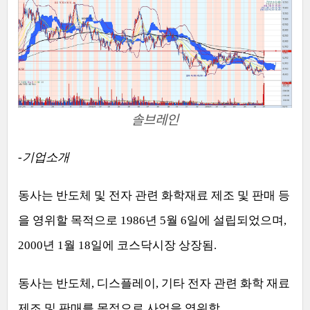
솔브레인
-
기업소개
동사는 반도체 및 전자 관련 화학재료 제조 및 판매 등
을 영위할 목적으로
1986
년
5
월
6
일에 설립되었으며
,
2000
년
1
월
18
일에 코스닥시장 상장됨
.
동사는 반도체
,
디스플레이
,
기타 전자 관련 화학 재료
제조 및 판매를 목적으로 사업을 영위함
.