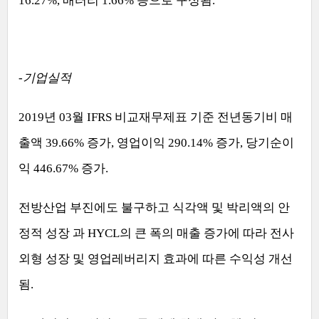
16.27%,
배터리
1.66%
등으로 구성됨
.
-
기업실적
2019
년
03
월
IFRS
비교재무제표 기준 전년동기비 매
출액
39.66%
증가
,
영업이익
290.14%
증가
,
당기순이
익
446.67%
증가
.
전방산업 부진에도 불구하고 식각액 및 박리액의 안
정적 성장 과
HYCL
의 큰 폭의 매출 증가에 따라 전사
외형 성장 및 영업레버리지 효과에 따른 수익성 개선
됨
.