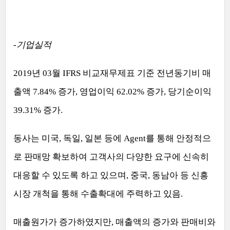
-
기업실적
2019
년
03
월
IFRS
비교재무제표 기준 전년동기비 매
출액
7.84%
증가
,
영업이익
62.02%
증가
,
당기순이익
39.31%
증가
.
동사는 미국
,
독일
,
일본 등에
Agent
를 통해 안정적으
로 판매망 확보하여 고객사의 다양한 요구에 신속히
대응할 수 있도록 하고 있으며
,
중국
,
동남아 등 신흥
시장 개척을 통해 수출확대에 주력하고 있음
.
매출원가가 증가하였지만
,
매출액의 증가와 판매비와