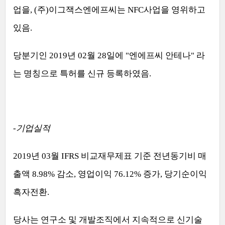
업을
, (
주
)
이그잭스엔에프씨는
NFC
사업을 영위하고
있음
.
당분기인
2019
년
02
월
28
일에
"
엔에프씨 안테나
"
라
는 명칭으로 특허를 신규 등록하였음
.
-
기업실적
2019
년
03
월
IFRS
비교재무제표 기준 전년동기비 매
출액
8.98%
감소
,
영업이익
76.12%
증가
,
당기순이익
흑자전환
.
당사는 연구소 및 개발조직에서 지속적으로 신기술