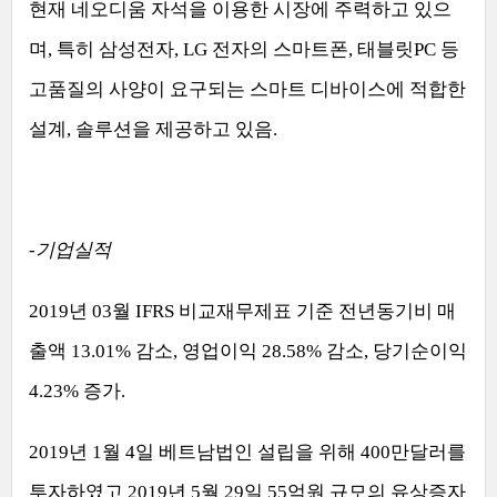
현재 네오디움 자석을 이용한 시장에 주력하고 있으
며
,
특히 삼성전자
, LG
전자의 스마트폰
,
태블릿
PC
등
고품질의 사양이 요구되는 스마트 디바이스에 적합한
설계
,
솔루션을 제공하고 있음
.
-
기업실적
2019
년
03
월
IFRS
비교재무제표 기준 전년동기비 매
출액
13.01%
감소
,
영업이익
28.58%
감소
,
당기순이익
4.23%
증가
.
2019
년
1
월
4
일 베트남법인 설립을 위해
400
만달러를
투자하였고
2019
년
5
월
29
일
55
억원 규모의 유상증자