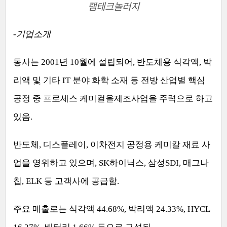
램테크놀러지
-
기업소개
동사는
2001
년
10
월에 설립되어
,
반도체용 식각액
,
박
리액 및 기타
IT
분야 화학 소재 등 전방 산업별 핵심
공정 중 프로세스 케미컬을제조사업을 주력으로 하고
있음
.
반도체
,
디스플레이
,
이차전지 공정용 케미칼 재료 사
업을 영위하고 있으며
, SK
하이닉스
,
삼성
SDI,
매그나
칩
, ELK
등 고객사에 공급함
.
주요 매출로는 식각액
44.68%,
박리액
24.33%, HYCL