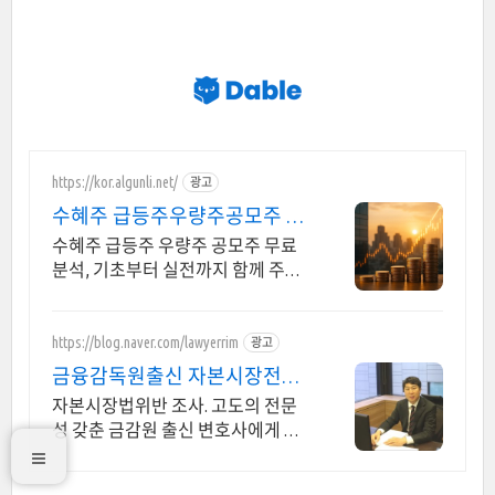
https://kor.algunli.net/
광고
수혜주 급등주우량주공모주 추
지금 안보면 늦어요
수혜주 급등주 우량주 공모주 무료
분석, 기초부터 실전까지 함께 주식
무료 교육 제공, 우량주 무료 정보 제
공, 처음부터 실전까지 같이합니다
https://blog.naver.com/lawyerrim
광고
금융감독원출신 자본시장전문
가
자본시장법위반 조사. 고도의 전문
성 갖춘 금감원 출신 변호사에게 맡
겨야 합니다. 금감원,법원장검사장,
법사위국회의원출신70여명전문가