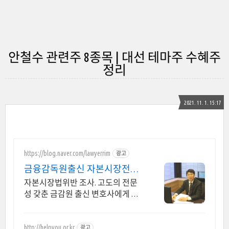
안철수 관련주 8종목 | 대선 테마주 수혜주
정리
2021. 11. 1. 15:17
https://blog.naver.com/lawyerrim
광고
금융감독원출신 자본시장전문
가
자본시장법위반 조사. 고도의 전문
성 갖춘 금감원 출신 변호사에게 맡
겨야 합니다. 금감원,법원장검사장,
법사위국회의원출신70여명전문가
협업가능
http://helpyou.or.kr
광고