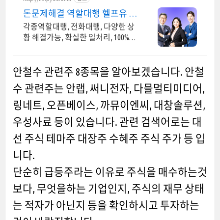
돈문제해결 역할대행 헬프유 다
양하고 어려운 상황해결가능
각종역할대행, 전화대행, 다양한 상
황 해결가능, 확실한 일처리, 100%비
밀보장 사람의 도움이 필요할 때는
헬프유를 기억하세요. 어떤 상황이
던 해결이 가능합니다.
안철수 관련주 8종목을 알아보겠습니다. 안철
수 관련주는 안랩, 써니전자, 다믈멀티미디어,
링네트, 오픈베이스, 까뮤이엔씨, 대창솔루션,
우성사료 등이 있습니다. 관련 검색어로는 대
선 주식 테마주 대장주 수혜주 주식 주가 등 입
니다.
단순히 급등주라는 이유로 주식을 매수하는것
보다, 무엇을하는 기업인지, 주식의 재무 상태
는 적자가 아닌지 등을 확인하시고 투자하는