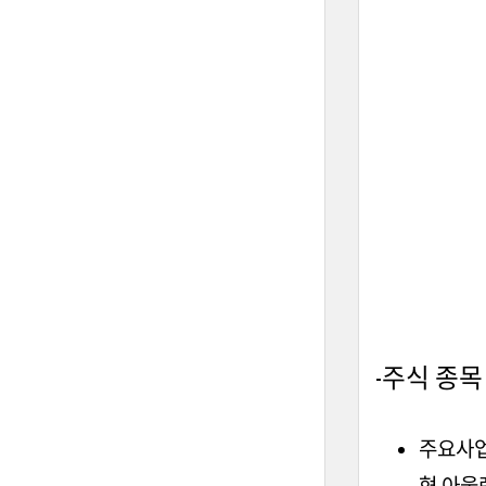
-주식 종목
주요사업
형 아울