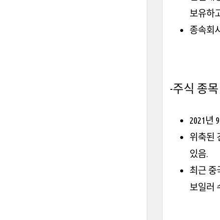
보유하고
종속회사
-주식 종목
2021년
위축된 
있음.
최근 중
보일러 