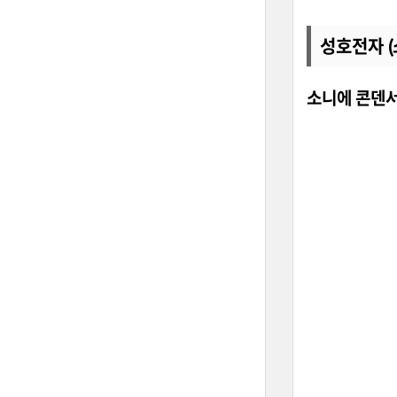
성호전자 (
소니에 콘덴서