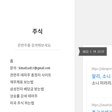
주식
2022. 1. 19. 23:57
홈
문의 : kimadsads1@gmail.com
https://aliexpr
관련주 테마주 총정리 사이트
알리, 소니
재무제표 보는법
소니 미러리
삼성전자 배당금 받는법
상승률 강세 테마주
미국 주식 하는법
https://smarts