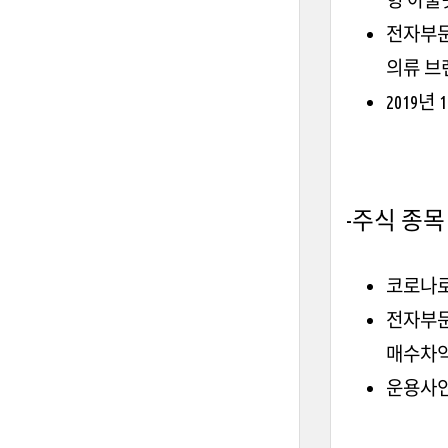
전자부문
의류 브
2019
-주식 종목
코로나로
전자부문
매수차익
운용사인