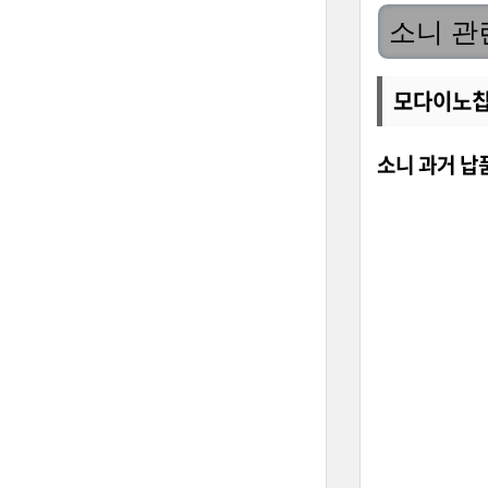
소니 관
모다이노칩 
소니 과거 납