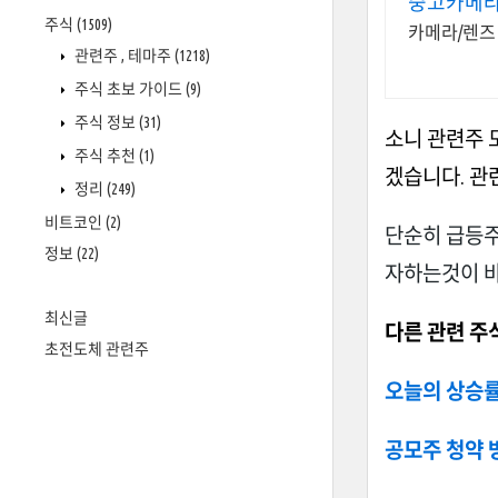
중고카메라
주식
(1509)
카메라/렌즈 
관련주 , 테마주
(1218)
주식 초보 가이드
(9)
주식 정보
(31)
소니 관련주 
주식 추천
(1)
겠습니다. 관
정리
(249)
비트코인
(2)
단순히 급등주
정보
(22)
자하는것이 
최신글
다른 관련 주
초전도체 관련주
오늘의 상승률
공모주 청약 