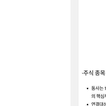
-주식 종목
동사는 
의 핵심부
연결대상