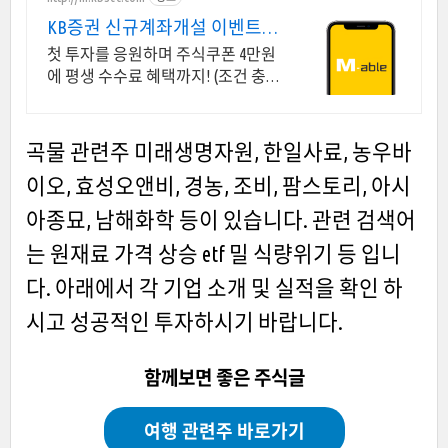
KB증권 신규계좌개설 이벤트
국내주식쿠폰 최대 5만원
첫 투자를 응원하며 주식쿠폰 4만원
에 평생 수수료 혜택까지! (조건 충족
시) KB증권에서 첫 투자 지원받고 평
생 수수료 혜택 받으세요!
곡물 관련주 미래생명자원, 한일사료, 농우바
이오, 효성오앤비, 경농, 조비, 팜스토리, 아시
아종묘, 남해화학 등이 있습니다. 관련 검색어
는 원재료 가격 상승 etf 밀 식량위기 등 입니
다.
아래에서 각 기업 소개 및 실적을 확인 하
시고 성공적인 투자하시기 바랍니다.
함께보면 좋은 주식글
여행 관련주 바로가기