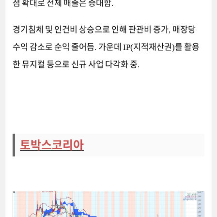
점 확대로 전체 매출은 증대함
.
경기침체 및 인건비 상승으로 인해 판관비 증가
매장당
,
수익 감소로 순익 줄어듬
가운데
지적재산권
를 활용
.
IP(
)
한 뮤지컬 등으로 신규 사업 다각화 중
.
토박스코리아