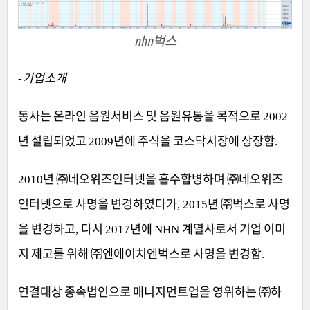
nhn벅스
기업소개
-
동사는 온라인 음원서비스 및 음원유통을 목적으로
2002
년 설립되었고
년에 주식을 코스닥시장에 상장함
2009
.
년
㈜
네오위즈인터넷을 흡수합병하며
㈜
네오위즈
2010
인터넷으로 사명을 변경하였다가
년
㈜
벅스로 사명
, 2015
을 변경하고
다시
년에
계열사로서 기업 이미
,
2017
NHN
지 제고를 위해
㈜
엔에이치엔벅스로 사명을 변경함
.
연결대상 종속법인으로 매니지먼트업을 영위하는
㈜
하