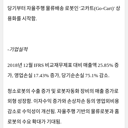
당기부터 자율주행 물류배송 로봇인
고카트
상
'
(Go-Cart)'
용화를 시작함
.
기업실적
-
년
월
비교재무제표 대비 매출액
증
2018
12
IFRS
25.85%
가
영업손실
증가
당기순손실
감소
,
17.43%
,
75.1%
.
청소로봇의 수출 증가 및 로봇자동화 장비의 매출 증가로
외형 성장함
이자수익 증가와 손상차손 등의 영업외비용
.
감소로 수익성이 개선됨
자율주행 기반의 물류로봇과 홈
.
로봇의 수요 확대가 기대됨
.