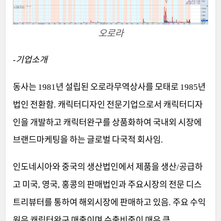
오로라
기업소개
-
동사는
년 설립된 오로라무역상사를 모태로
년
1981
1985
법인 전환함
캐릭터디자인 전문기업으로서 캐릭터디자
.
인을 개발하고 캐릭터완구를 상품화하여 국내외 시장에
브랜드마케팅을 하는 글로벌 다국적 회사임
.
인도네시아와 중국의 생산법인에서 제품을 생산
공급하
/
고 미국
영국
홍콩의 판매법인과 주요시장의 전문 디스
,
,
트리뷰터를 통하여 해외시장에 판매하고 있음
주요 수익
.
원은 캐릭터완구 매출이며 수출비중이 매우 큼
.