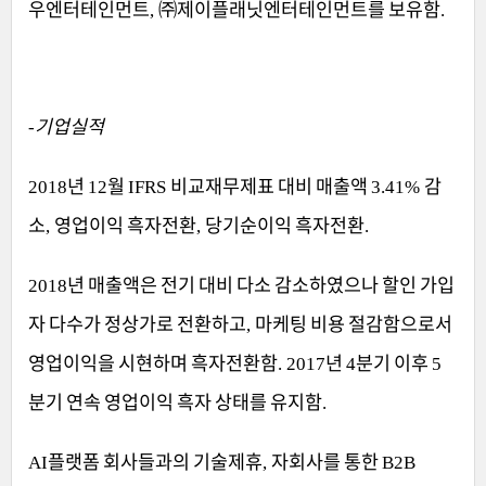
우엔터테인먼트
㈜
제이플래닛엔터테인먼트를 보유함
,
.
기업실적
-
년
월
비교재무제표 대비 매출액
감
2018
12
IFRS
3.41%
소
영업이익 흑자전환
당기순이익 흑자전환
,
,
.
년 매출액은 전기 대비 다소 감소하였으나 할인 가입
2018
자 다수가 정상가로 전환하고
마케팅 비용 절감함으로서
,
영업이익을 시현하며 흑자전환함
년
분기 이후
. 2017
4
5
분기 연속 영업이익 흑자 상태를 유지함
.
플랫폼 회사들과의 기술제휴
자회사를 통한
AI
,
B2B