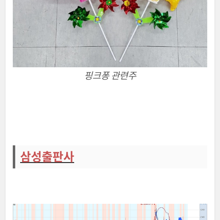
핑크퐁 관련주
삼성출판사