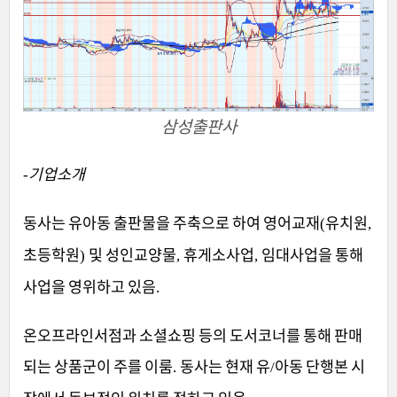
삼성출판사
기업소개
-
동사는 유아동 출판물을 주축으로 하여 영어교재
유치원
(
,
초등학원
및 성인교양물
휴게소사업
임대사업을 통해
)
,
,
사업을 영위하고 있음
.
온오프라인서점과 소셜쇼핑 등의 도서코너를 통해 판매
되는 상품군이 주를 이룸
동사는 현재 유
아동 단행본 시
.
/