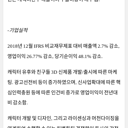
기업실적
-
년
월
비교재무제표 대비 매출액
감소
2018
12
IFRS
2.7%
,
영업이익
감소
당기순이익
감소
26.77%
,
48.1%
.
캐릭터 유후와 친구들
신제품 개발
출시에 따른 마케
3D
/
팅
광고선전비 등이 증가하였으며
신사업확대에 따른 핵
.
,
심인력충원 등에 따른 인건비 증가로 영업이익이 전년대
비 감소함
.
캐릭터 개발 및 디자인
그리고 라이센싱과 머천다이징을
,