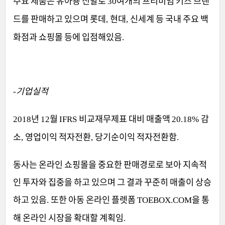
주요 제품은 유아용 신발로
여개의 프리미엄 키즈 브랜
30
드를 판매하고 있으며 롯데
현대
신세계 등 국내 주요 백
,
,
화점과 쇼핑몰 등에 입점해있음
.
기업실적
-
년
월
비교재무제표 대비 매출액
감
2018
12
IFRS
20.18%
소
영업이익 적자전환
당기순이익 적자전환함
,
,
.
동사는 온라인 쇼핑몰을 중요한 판매경로로 보아 지속적
인 투자와 집중을 하고 있으며 그 결과 꾸준히 매출이 상승
하고 있음
또한 아동 온라인 플렛폼
을 통
.
TOEBOX.COM
해 온라인 시장을 확대할 계획임
.