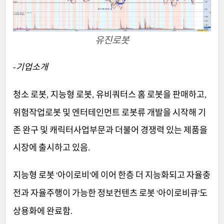
유진로봇
기업소개
-
청소 로봇
지능형 로봇
유비쿼터스 홈 로봇을 판매하고
,
,
,
위험작업로봇 및 엔터테인먼트 로봇류 개발을 시작해 기
존 완구 및 캐릭터사업부문과 더불어 경쟁력 있는 제품을
시장에 출시하고 있음
.
지능형 로봇
아이로비
에 이어 한층 더 지능화되고 자율충
'
'
전과 자율주행이 가능한 정보컨텐츠 로봇
아이로비큐
도
'
'
상용화에 완료함
.