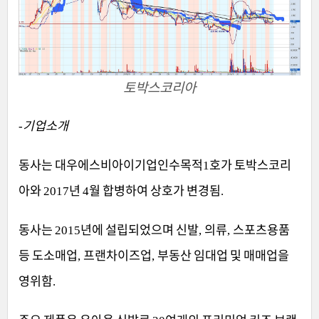
토박스코리아
기업소개
-
동사는 대우에스비아이기업인수목적
호가 토박스코리
1
아와
년
월 합병하여 상호가 변경됨
2017
4
.
동사는
년에 설립되었으며 신발
의류
스포츠용품
2015
,
,
등 도소매업
프랜차이즈업
부동산 임대업 및 매매업을
,
,
영위함
.